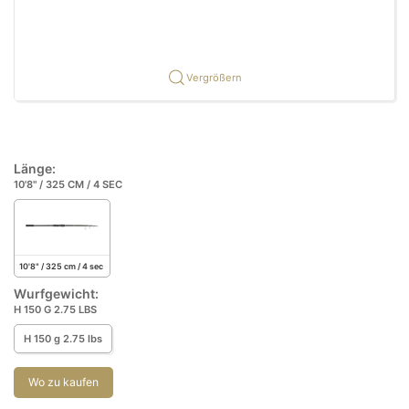
Vergrößern
Länge:
10'8" / 325 CM / 4 SEC
10'8" / 325 cm / 4 sec
Wurfgewicht:
H 150 G 2.75 LBS
H 150 g 2.75 lbs
Wo zu kaufen