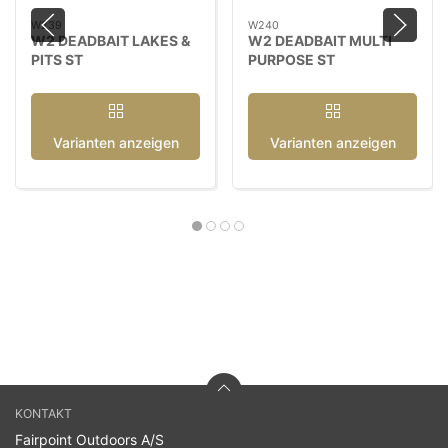
W239
W240
W2 DEADBAIT LAKES &
W2 DEADBAIT MULTI
PITS ST
PURPOSE ST
Varianten anzeigen
Varianten anzeigen
KONTAKT
Fairpoint Outdoors A/S