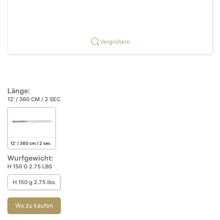
Vergrößern
Länge:
12' / 360 CM / 2 SEC
12' / 360 cm / 2 sec
Wurfgewicht:
H 150 G 2.75 LBS
H 150 g 2.75 lbs
Wo zu kaufen