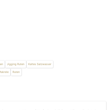
en
Jigging Ruten
Kaltes Salzwasser
Makrele
Ruten