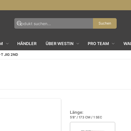
Suchen
AM
HÄNDLER
ÜBER WESTIN
PRO TEAM
WAL
T JIG 2ND
Länge:
5'8" / 173 CM / 1 SEC