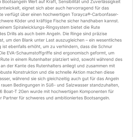
 Bootsangeln Wert auf Kraft, Sensibilität und Zuverlässigkeit
 entwickelt, eignet sich aber auch hervorragend für das
ute verfügt über einen hochwertigen Torayca®-Carbonfaser-
schwere Köder und kräftige Fische sicher handhaben kannst.
 einem Spiralwicklungs-Ringsystem bietet die Rute
es Drills als auch beim Angeln. Die Ringe sind präzise
ist, um den Blank unter Last auszugleichen – ein wesentliches
 ist ebenfalls erhöht, um zu verhindern, dass die Schnur
t. Die EVA-Schaumstoffgriffe sind ergonomisch geformt, um
 Rute in einem Rutenhalter platziert wird, sowohl während des
her an der Kante des Rutenhalters anliegt und zusammen mit
robuste Konstruktion und die schnelle Aktion machen diese
asser, während sie sich gleichzeitig auch gut für das Angeln
n rauen Bedingungen in Süß- und Salzwasser standzuhalten,
e W6 Boat-T 2Gen wurde mit hochwertigen Komponenten für
r Partner für schweres und ambitioniertes Bootsangeln.