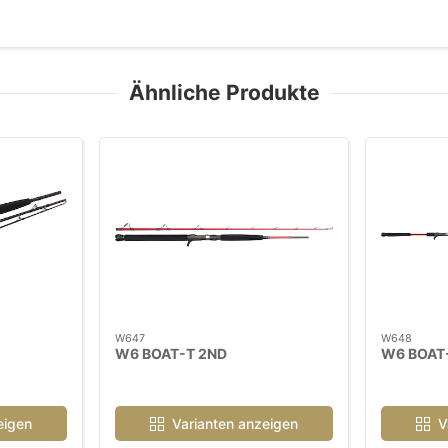
Ähnliche Produkte
W647
W648
W6 BOAT-T 2ND
W6 BOAT-
eigen
Varianten anzeigen
V