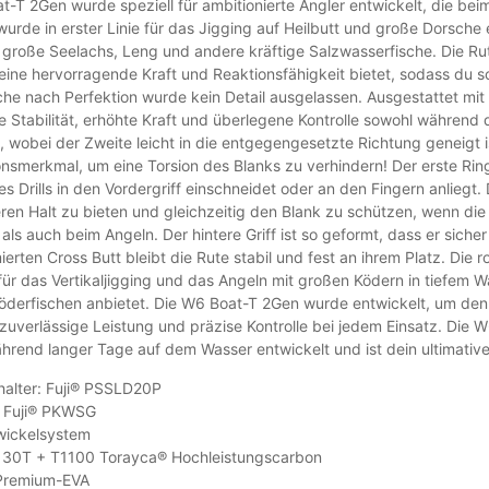
-T 2Gen wurde speziell für ambitionierte Angler entwickelt, die beim
wurde in erster Linie für das Jigging auf Heilbutt und große Dorsche
 große Seelachs, Leng und andere kräftige Salzwasserfische. Die R
 eine hervorragende Kraft und Reaktionsfähigkeit bietet, sodass du 
che nach Perfektion wurde kein Detail ausgelassen. Ausgestattet mit
 Stabilität, erhöhte Kraft und überlegene Kontrolle sowohl während d
rt, wobei der Zweite leicht in die entgegengesetzte Richtung geneigt 
onsmerkmal, um eine Torsion des Blanks zu verhindern! Der erste Ring
s Drills in den Vordergriff einschneidet oder an den Fingern anlieg
eren Halt zu bieten und gleichzeitig den Blank zu schützen, wenn die
 als auch beim Angeln. Der hintere Griff ist so geformt, dass er sic
rten Cross Butt bleibt die Rute stabil und fest an ihrem Platz. Die 
für das Vertikaljigging und das Angeln mit großen Ködern in tiefem W
Köderfischen anbietet. Die W6 Boat-T 2Gen wurde entwickelt, um de
 zuverlässige Leistung und präzise Kontrolle bei jedem Einsatz. Di
hrend langer Tage auf dem Wasser entwickelt und ist dein ultimative
halter: Fuji® PSSLD20P
: Fuji® PKWSG
wickelsystem
: 30T + T1100 Torayca® Hochleistungscarbon
 Premium-EVA