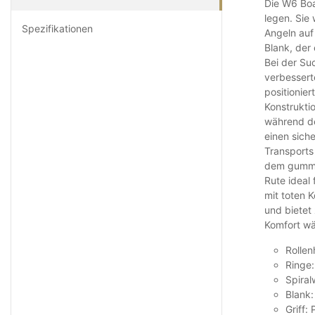
Die W6 Boat
legen. Sie 
Spezifikationen
Angeln auf
Blank, der
Bei der Su
verbesserte
positionie
Konstrukti
während de
einen sich
Transports
dem gummie
Rute ideal 
mit toten 
und bietet
Komfort wä
Rollen
Ringe
Spiral
Blank
Griff: