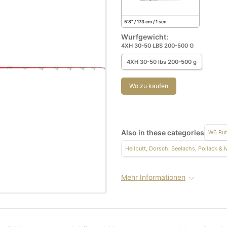
5'8" / 173 cm / 1 sec
Wurfgewicht:
4XH 30-50 LBS 200-500 G
4XH 30-50 lbs 200-500 g
Wo zu kaufen
Also in these categories
W6 Rut
Heilbutt, Dorsch, Seelachs, Pollack & 
Mehr Informationen