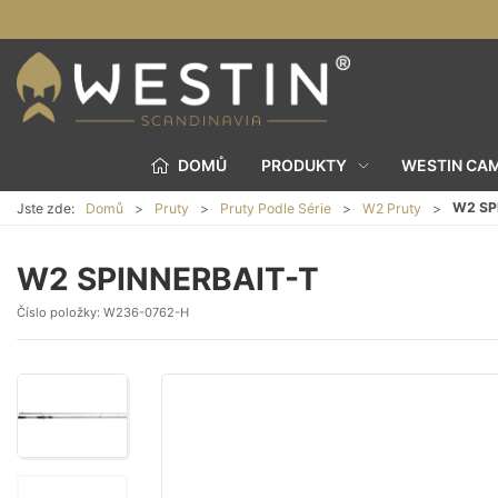
DOMŮ
PRODUKTY
WESTIN CA
W2 SP
Jste zde:
Domů
Pruty
Pruty Podle Série
W2 Pruty
W2 SPINNERBAIT-T
Číslo položky:
W236-0762-H