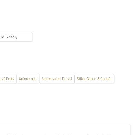
M 12-28 g
ové Pruty
Spinnerbait
Sladkovodní Dravci
Štika, Okoun & Candát