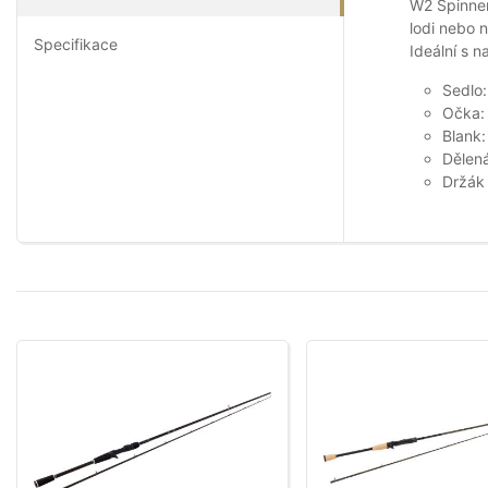
W2 Spinner
lodi nebo n
Specifikace
Ideální s n
Sedlo
Očka:
Blank
Dělená
Držák