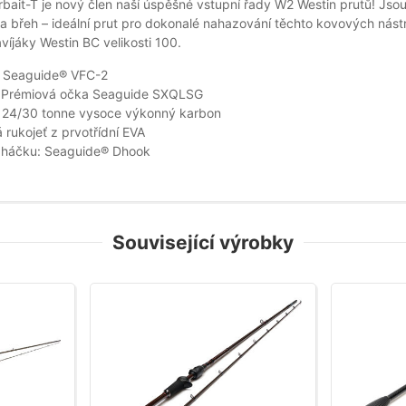
bait-T je nový člen naší úspěšné vstupní řady W2 Westin prutů! Jsou 
a břeh – ideální prut pro dokonalé nahazování těchto kovových nástra
avíjáky Westin BC velikosti 100.
: Seaguide® VFC-2
 Prémiová očka Seaguide SXQLSG
: 24/30 tonne vysoce výkonný karbon
 rukojeť z prvotřídní EVA
 háčku: Seaguide® Dhook
Související výrobky