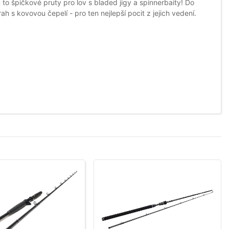
to špičkové pruty pro lov s bladed jigy a spinnerbaity! Do
h s kovovou čepelí - pro ten nejlepší pocit z jejich vedení.