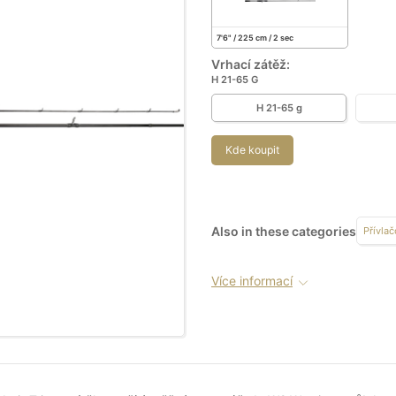
7'6" / 225 cm / 2 sec
Vrhací zátěž:
H 21-65 G
H 21-65 g
Kde koupit
Also in these categories
Přívlač
Více informací