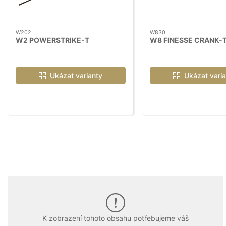
W202
W830
W2 POWERSTRIKE-T
W8 FINESSE CRANK-
Ukázat varianty
Ukázat varia
K zobrazení tohoto obsahu potřebujeme váš