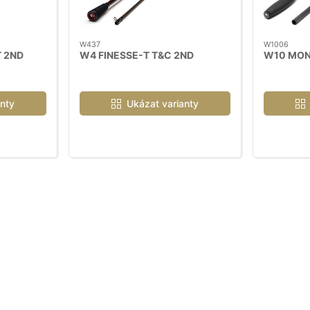
W437
W1006
T 2ND
W4 FINESSE-T T&C 2ND
W10 MON
nty
Ukázat varianty