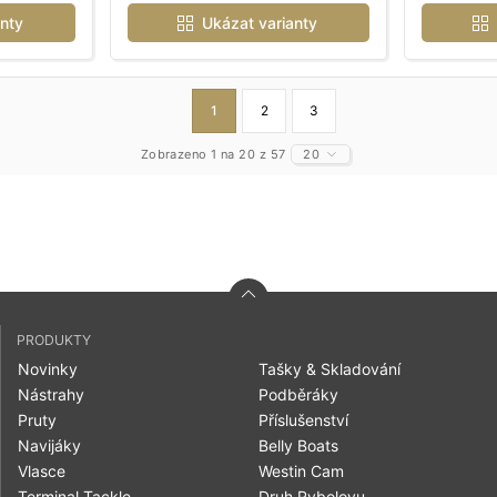
nty
Ukázat varianty
1
2
3
Zobrazeno 1 na 20 z 57
20
PRODUKTY
Novinky
Tašky & Skladování
Nástrahy
Podběráky
Pruty
Příslušenství
Navijáky
Belly Boats
Vlasce
Westin Cam
Terminal Tackle
Druh Rybolovu