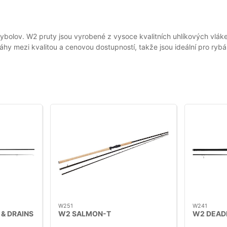
ybolov. W2 pruty jsou vyrobené z vysoce kvalitních uhlíkových vlák
mezi kvalitou a cenovou dostupností, takže jsou ideální pro rybáře, 
W251
W241
& DRAINS
W2 SALMON-T
W2 DEADB