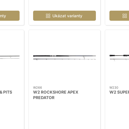
nty
Ukázat varianty
W266
W230
& PITS
W2 ROCKSHORE APEX
W2 SUPER
PREDATOR