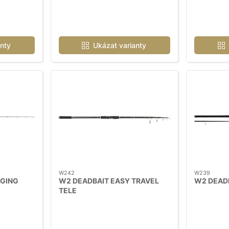
nty
Ukázat varianty
W242
W239
GGING
W2 DEADBAIT EASY TRAVEL
W2 DEADB
TELE