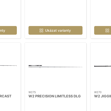
nty
Ukázat varianty
W275
W270
RCAST
W2 PRECISION LIMITLESS DLG
W2 JIGG