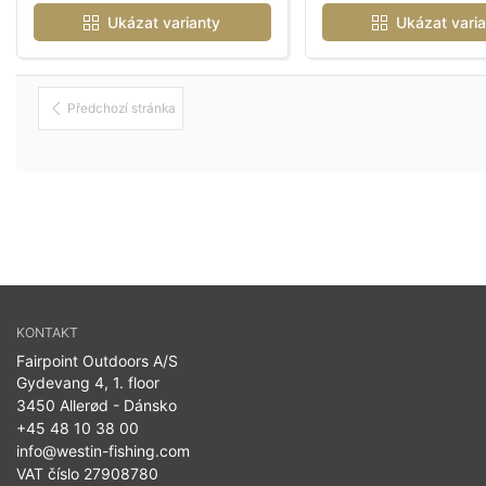
Ukázat varianty
Ukázat varia
Předchozí stránka
KONTAKT
Fairpoint Outdoors A/S
Gydevang 4, 1. floor
3450 Allerød - Dánsko
+45 48 10 38 00
info@westin-fishing.com
VAT číslo 27908780