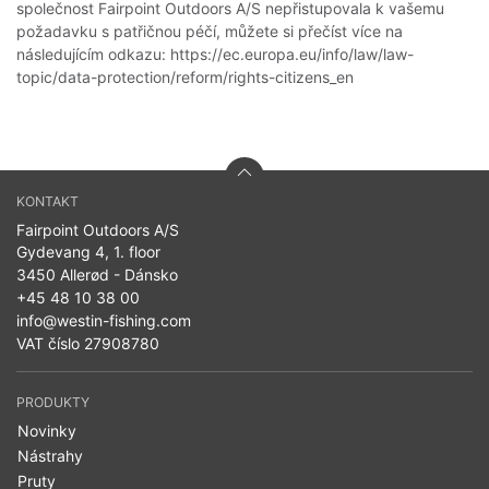
společnost Fairpoint Outdoors A/S nepřistupovala k vašemu
požadavku s patřičnou péčí, můžete si přečíst více na
následujícím odkazu:
https://ec.europa.eu/info/law/law-
topic/data-protection/reform/rights-citizens_en
KONTAKT
Fairpoint Outdoors A/S
Gydevang 4, 1. floor
3450 Allerød - Dánsko
+45 48 10 38 00
info@westin-fishing.com
VAT číslo 27908780
PRODUKTY
Novinky
Nástrahy
Pruty