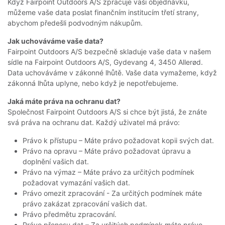
Když Fairpoint Outdoors A/S zpracuje vaši objednávku,
můžeme vaše data poslat finančním institucím třetí strany,
abychom předešli podvodným nákupům.
Jak uchováváme vaše data?
Fairpoint Outdoors A/S bezpečně skladuje vaše data v našem
sídle na Fairpoint Outdoors A/S, Gydevang 4, 3450 Allerød.
Data uchováváme v zákonné lhůtě. Vaše data vymažeme, když
zákonná lhůta uplyne, nebo když je nepotřebujeme.
Jaká máte práva na ochranu dat?
Společnost Fairpoint Outdoors A/S si chce být jistá, že znáte
svá práva na ochranu dat. Každý uživatel má právo:
Právo k přístupu – Máte právo požadovat kopii svých dat.
Právo na opravu – Máte právo požadovat úpravu a
doplnění vašich dat.
Právo na výmaz – Máte právo za určitých podmínek
požadovat vymazání vašich dat.
Právo omezit zpracování - Za určitých podmínek máte
právo zakázat zpracování vašich dat.
Právo předmětu zpracování.
Právo přenosu dat – Za určitých podmínek máte právo