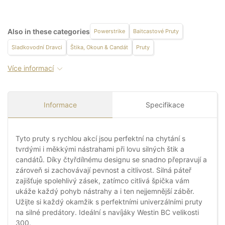
Also in these categories
Powerstrike
Baitcastové Pruty
Sladkovodní Dravci
Štika, Okoun & Candát
Pruty
Více informací
Informace
Specifikace
Tyto pruty s rychlou akcí jsou perfektní na chytání s
tvrdými i měkkými nástrahami při lovu silných štik a
candátů. Díky čtyřdílnému designu se snadno přepravují a
zároveň si zachovávají pevnost a citlivost. Silná páteř
zajišťuje spolehlivý zásek, zatímco citlivá špička vám
ukáže každý pohyb nástrahy a i ten nejjemnější záběr.
Užijte si každý okamžik s perfektními univerzálními pruty
na silné predátory. Ideální s navíjáky Westin BC velikosti
300.