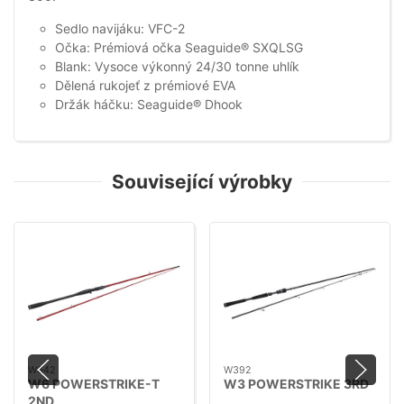
Sedlo navijáku: VFC-2
Očka: Prémiová očka Seaguide® SXQLSG
Blank: Vysoce výkonný 24/30 tonne uhlík
Dělená rukojeť z prémiové EVA
Držák háčku: Seaguide® Dhook
Související výrobky
W642
W392
W6 POWERSTRIKE-T
W3 POWERSTRIKE 3RD
2ND