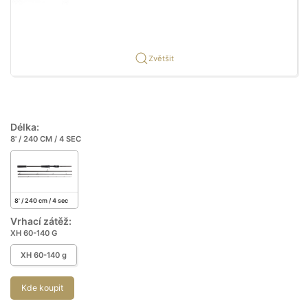
Zvětšit
Délka:
8' / 240 CM / 4 SEC
8' / 240 cm / 4 sec
Vrhací zátěž:
XH 60-140 G
XH 60-140 g
Kde koupit