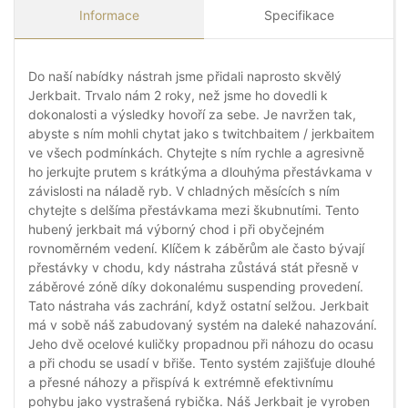
Informace
Specifikace
Do naší nabídky nástrah jsme přidali naprosto skvělý
Jerkbait. Trvalo nám 2 roky, než jsme ho dovedli k
dokonalosti a výsledky hovoří za sebe. Je navržen tak,
abyste s ním mohli chytat jako s twitchbaitem / jerkbaitem
ve všech podmínkách. Chytejte s ním rychle a agresivně
ho jerkujte prutem s krátkýma a dlouhýma přestávkama v
závislosti na náladě ryb. V chladných měsících s ním
chytejte s delšíma přestávkama mezi škubnutími. Tento
hubený jerkbait má výborný chod i při obyčejném
rovnoměrném vedení. Klíčem k záběrům ale často bývají
přestávky v chodu, kdy nástraha zůstává stát přesně v
záběrové zóně díky dokonalému suspending provedení.
Tato nástraha vás zachrání, když ostatní selžou. Jerkbait
má v sobě náš zabudovaný systém na daleké nahazování.
Jeho dvě ocelové kuličky propadnou při náhozu do ocasu
a při chodu se usadí v břiše. Tento systém zajišťuje dlouhé
a přesné náhozy a přispívá k extrémně efektivnímu
pohybu jako vystrašená rybička. Náš Jerkbait je vyroben