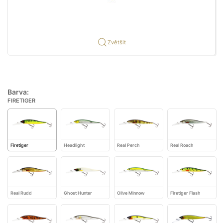
Zvětšit
Barva:
FIRETIGER
Firetiger
Headlight
Real Perch
Real Roach
Real Rudd
Ghost Hunter
Olive Minnow
Firetiger Flash