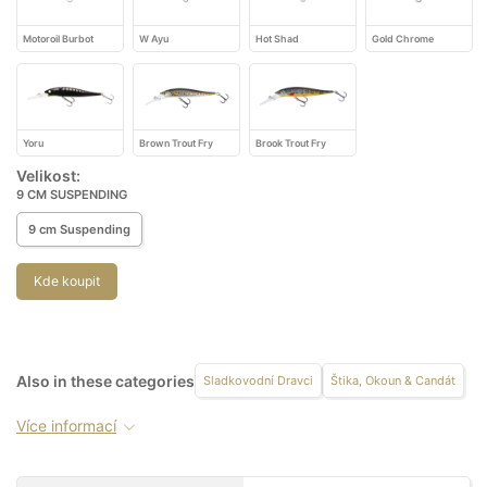
Motoroil Burbot
W Ayu
Hot Shad
Gold Chrome
Yoru
Brown Trout Fry
Brook Trout Fry
Velikost:
9 CM SUSPENDING
9 cm Suspending
Kde koupit
Also in these categories
Sladkovodní Dravci
Štika, Okoun & Candát
Více informací