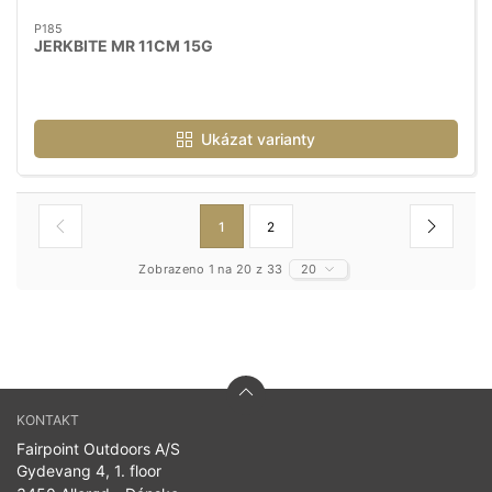
P185
JERKBITE MR 11CM 15G
Ukázat varianty
1
2
Zobrazeno 1 na 20 z 33
20
KONTAKT
Fairpoint Outdoors A/S
Gydevang 4, 1. floor