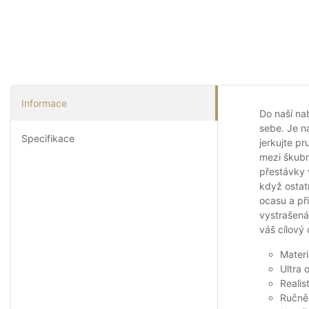
Informace
Do naší na
sebe. Je n
Specifikace
jerkujte p
mezi škubn
přestávky 
když ostat
ocasu a př
vystrašená 
váš cílový 
Materi
Ultra 
Realis
Ručně 