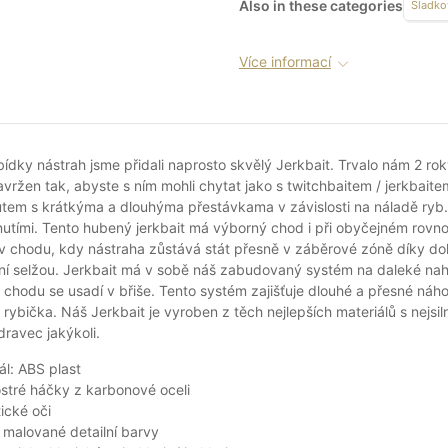
Also in these categories
Sladko
Více informací
bídky nástrah jsme přidali naprosto skvělý Jerkbait. Trvalo nám 2 rok
avržen tak, abyste s ním mohli chytat jako s twitchbaitem / jerkbait
rutem s krátkýma a dlouhýma přestávkama v závislosti na náladě ryb
utími. Tento hubený jerkbait má výborný chod i při obyčejném rovn
v chodu, kdy nástraha zůstává stát přesně v záběrové zóně díky do
ní selžou. Jerkbait má v sobě náš zabudovaný systém na daleké na
i chodu se usadí v břiše. Tento systém zajišťuje dlouhé a přesné ná
rybička. Náš Jerkbait je vyroben z těch nejlepších materiálů s nejsiln
dravec jakýkoli.
ál: ABS plast
ostré háčky z karbonové oceli
tické oči
malované detailní barvy