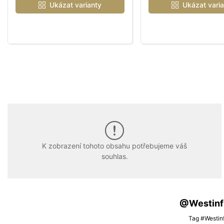
Ukázat varianty
Ukázat varia
K zobrazení tohoto obsahu potřebujeme váš
souhlas.
@Westinfis
Tag #Westinf