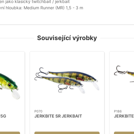
n jako klasický twitchbait / jerkbait
ní hloubka: Medium Runner (MR) 1,5 - 3 m
Související výrobky
P070
P186
,5G
JERKBITE SR JERKBAIT
JERKBITE