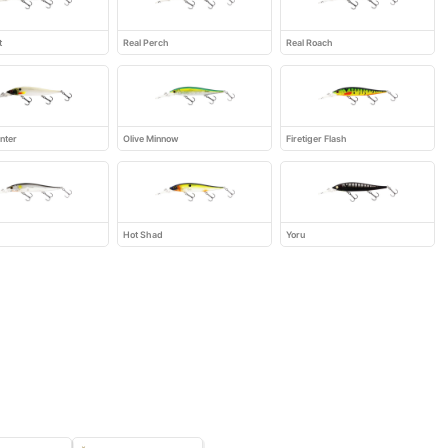
t
Real Perch
Real Roach
nter
Olive Minnow
Firetiger Flash
Hot Shad
Yoru