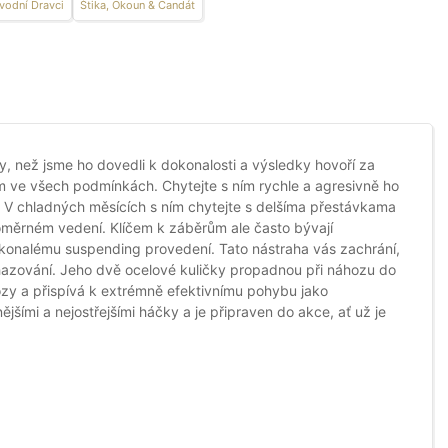
vodní Dravci
Štika, Okoun & Candát
y, než jsme ho dovedli k dokonalosti a výsledky hovoří za
em ve všech podmínkách. Chytejte s ním rychle a agresivně ho
. V chladných měsících s ním chytejte s delšíma přestávkama
oměrném vedení. Klíčem k záběrům ale často bývají
konalému suspending provedení. Tato nástraha vás zachrání,
hazování. Jeho dvě ocelové kuličky propadnou při náhozu do
hozy a přispívá k extrémně efektivnímu pohybu jako
ějšími a nejostřejšími háčky a je připraven do akce, ať už je