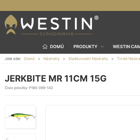
DOMŮ
PRODUKTY
WESTIN CA
Jste zde:
Domů
Nástrahy
Sladkovodní Nástrahy
Tvrdé Nástr
JERKBITE MR 11CM 15G
Číslo položky:
P185-099-143