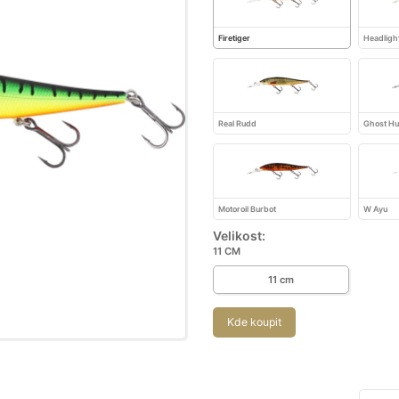
Firetiger
Headligh
Real Rudd
Ghost Hu
Motoroil Burbot
W Ayu
Velikost:
11 CM
11 cm
Kde koupit