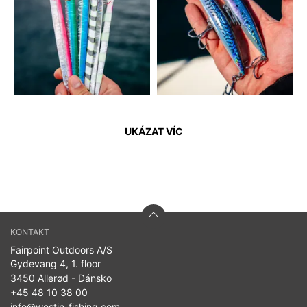
UKÁZAT VÍC
KONTAKT
Fairpoint Outdoors A/S
Gydevang 4, 1. floor
3450 Allerød - Dánsko
+45 48 10 38 00
info@westin-fishing.com