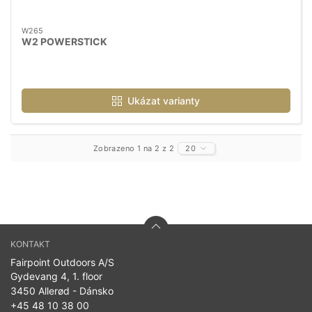
W265
W2 POWERSTICK
Ukázat varianty
Zobrazeno 1 na 2 z 2
20
KONTAKT
Fairpoint Outdoors A/S
Gydevang 4, 1. floor
3450 Allerød - Dánsko
+45 48 10 38 00