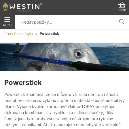
KOŠÍK
MENU
Powerstick
Pruty Podle Stylu
Powerstick
Powerstick znamená, že se můžete vší silou opřít do náhozu
bez obav o rezervu výkonu a přitom máte stále extrémně citlivý
blank. Vysoce kvalitní karbonové vlákno TORAY poskytuje
dokonalou kombinaci síly, rychlosti a citlivosti špičky, díky
čemuž jsou tyto pruty všestranným nástrojem pro rybolov
různými technikami. Ať už nahazujete nebo chytáte vertikálně