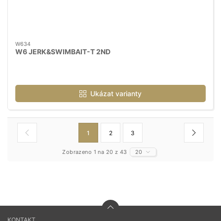
W634
W6 JERK&SWIMBAIT-T 2ND
Ukázat varianty
1
2
3
Zobrazeno 1 na 20 z 43
20
KONTAKT