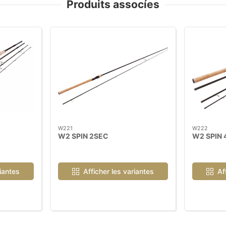
Produits assocíes
W221
W222
W2 SPIN 2SEC
W2 SPIN 
riantes
Afficher les variantes
Af