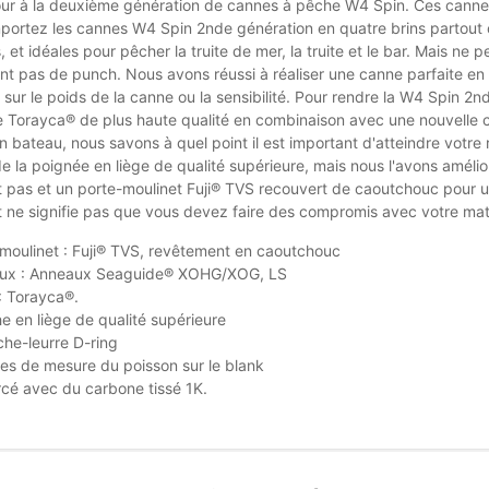
our à la deuxième génération de cannes à pêche W4 Spin. Ces cannes
portez les cannes W4 Spin 2nde génération en quatre brins partout o
 et idéales pour pêcher la truite de mer, la truite et le bar. Mais n
'ont pas de punch. Nous avons réussi à réaliser une canne parfaite e
ur le poids de la canne ou la sensibilité. Pour rendre la W4 Spin 2nd 
ne Torayca® de plus haute qualité en combinaison avec une nouvelle 
 bateau, nous savons à quel point il est important d'atteindre votre
de la poignée en liège de qualité supérieure, mais nous l'avons a
 pas et un porte-moulinet Fuji® TVS recouvert de caoutchouc pour u
 ne signifie pas que vous devez faire des compromis avec votre mat
moulinet : Fuji® TVS, revêtement en caoutchouc
ux : Anneaux Seaguide® XOHG/XOG, LS
: Torayca®.
 en liège de qualité supérieure
he-leurre D-ring
s de mesure du poisson sur le blank
cé avec du carbone tissé 1K.