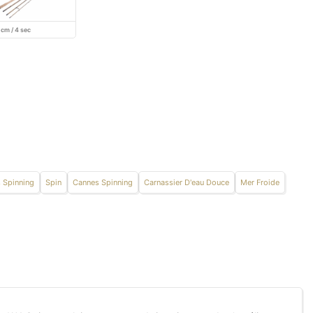
 cm / 4 sec
 Spinning
Spin
Cannes Spinning
Carnassier D'eau Douce
Mer Froide