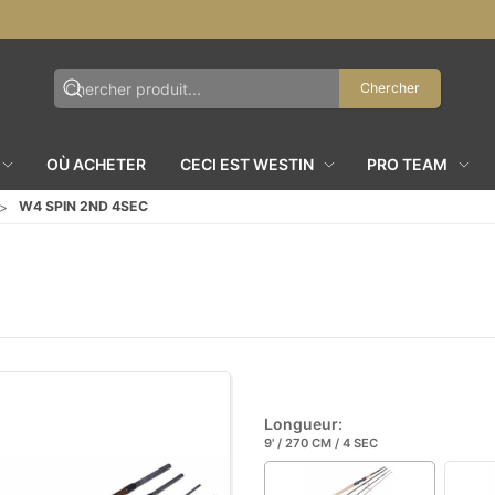
Chercher
OÙ ACHETER
CECI EST WESTIN
PRO TEAM
W4 SPIN 2ND 4SEC
Longueur:
9' / 270 CM / 4 SEC