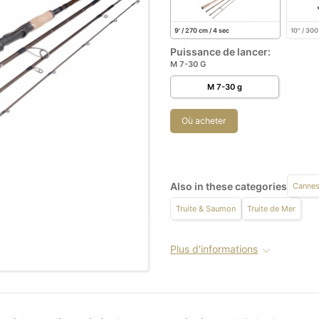
9' / 270 cm / 4 sec
10" / 300
Puissance de lancer:
M 7-30 G
M 7-30 g
Où acheter
Also in these categories
Cannes
Truite & Saumon
Truite de Mer
Plus d'informations