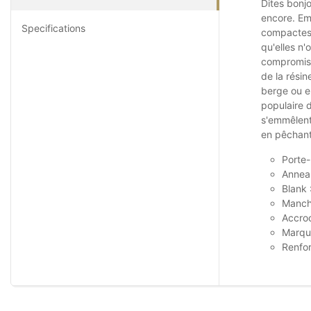
Dites bonj
encore. Em
Specifications
compactes,
qu'elles n
compromis s
de la rési
berge ou en
populaire 
s'emmêlent
en pêchant
Porte-
Annea
Blank 
Manche
Accroc
Marque
Renfor