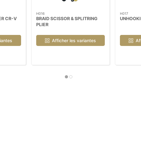
H016
H017
ER CR-V
BRAID SCISSOR & SPLITRING
UNHOOKI
PLIER
riantes
Afficher les variantes
Af