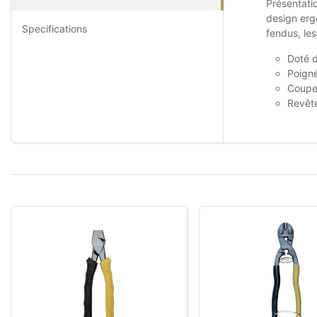
Présentatio
design erg
Specifications
fendus, les
Doté d
Poign
Coupe 
Revêt