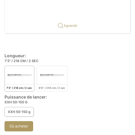
Agrandir
Longueur:
7'3" / 218 CM / 2 SEC
7'3" / 218 cm / 2 sec
8'6" / 255 cm / 2 sec
Puissance de lancer:
XXH 50-150 G
XXH 50-150 g
Où acheter