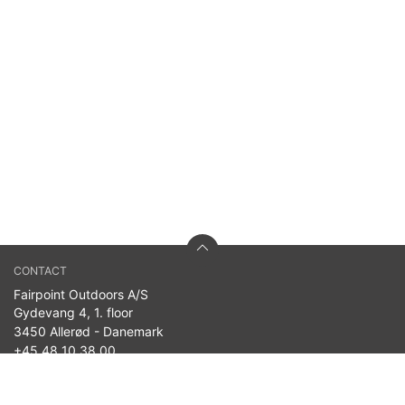
CONTACT
Fairpoint Outdoors A/S
Gydevang 4, 1. floor
3450 Allerød - Danemark
+45 48 10 38 00
info@westin-fishing.com
TVA no. 27908780