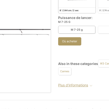
8' / 244 cm / 2 sec
9' / 274 c
Puissance de lancer:
M 7-25 G
M 7-25 g
Où acheter
Also in these categories
W3 Ca
Cannes
Plus d'informations