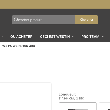
Chercher
OÙ ACHETER
CECI EST WESTIN
PRO TEAM
W3 POWERSHAD 3RD
Longueur:
8' / 244 CM / 2 SEC