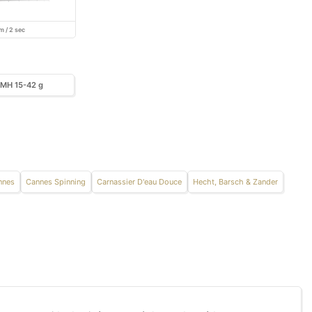
m / 2 sec
MH 15-42 g
nnes
Cannes Spinning
Carnassier D'eau Douce
Hecht, Barsch & Zander