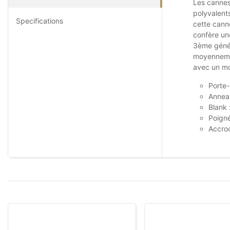
Les cannes
polyvalents
Specifications
cette cann
confère un
3ème génér
moyennemen
avec un mo
Porte-
Annea
Blank 
Poigné
Accro