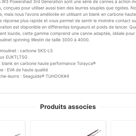
 W3 Powershad 3rd Generation sont une série de cannes à action m
, conçues pour utiliser aussi bien des leurres souples que rigides. N
e, mais nous l'avons améliorée en utilisant un blank en carbone haut
e réponse plus rapide et vous permet de sentir le moindre contact s
ation est disponible en différentes longueurs et poids de lancer. Qu
t lourde, cette gamme comprend une canne adaptée, idéale pour le b
ulinet spinning Westin de taille 3000 à 4000.
moulinet : carbone SKS-LS
ux EUKTLTSG
: blank en carbone haute performance Torayca®
e : EVA de haute qualité
che-leurre : Seaguide® TUHOOK#4
Produits assocíes