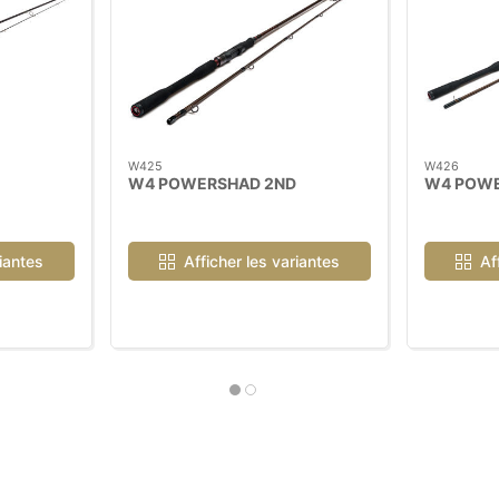
W425
W426
W4 POWERSHAD 2ND
W4 POWE
riantes
Afficher les variantes
Af