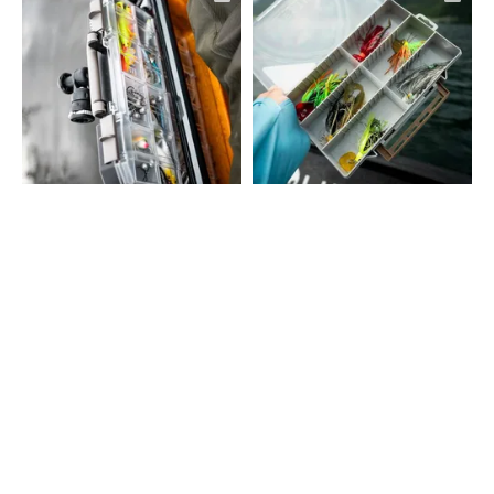
VOIR PLUS
CONTACT
Fairpoint Outdoors A/S
Gydevang 4, 1. floor
3450 Allerød - Danemark