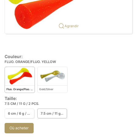
Agrandir
Couleur:
FLUO. ORANGE/FLUO. YELLOW
Fluo. Orange/Fluo. Yellow
Gold/Silver
Taille:
7.5 CM / 11 G / 2 PCS.
6 cm / 6 g / 2 pcs.
7.5 cm / 11 g / 2 pcs.
Où acheter