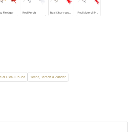
cy Firetiger
Real Perch
Real Chartreuse Perch
Real Motoroil Perch
sier D'eau Douce
Hecht, Barsch & Zander