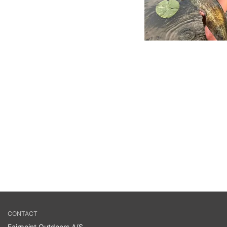
CONTACT
Fairpoint Outdoors A/S