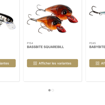
P154
P045
BASSBITE SQUAREBILL
BABYBITE
riantes
Afficher les variantes
Af