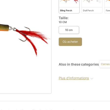
Bling Perch
Dull Perch
Fan
Taille:
10 CM
10 cm
Où acheter
Also in these categories
Carnas
Plus d'informations