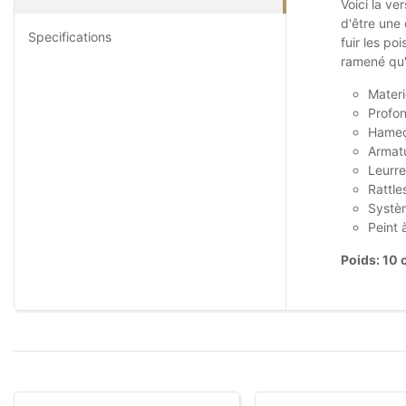
Voici la v
d'être une
Specifications
fuir les po
ramené qu'
Materi
Profon
Hameço
Armatu
Leurre
Rattle
Systèm
Peint 
Poids: 10