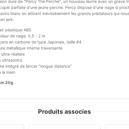
ersion dure de "Percy The Perche", un nouveau leurre avec un grave t
 copie parfaite d'une jeune perche. Percy dispose d'une nage si proch
issons blanc en attirant inévitablement les grands prédateurs qui nous 
en jerk.
el: plastique ABS
deur de nage: 0,5 - 2 m
ns en carbone de type Japonais, taille #4
re métallique interne traversante
 ultra-réaliste
s ultrasonics
e intégré de lancer "longue distance"
à la main
 cm 20g
Produits assocíes