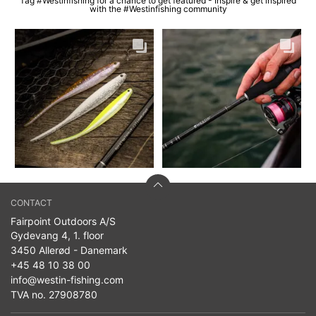
Tag #Westinfishing for a chance to get featured - Inspire & get inspired
with the #Westinfishing community
CONTACT
Fairpoint Outdoors A/S
Gydevang 4, 1. floor
3450 Allerød - Danemark
+45 48 10 38 00
info@westin-fishing.com
TVA no. 27908780