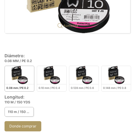
Aumenta
Diámetro:
0.08 MM / PE 0.2
0.08 mm / PE 0.2
0.10 mm / PE 0.4
0.128 mm / PE 0.6
0.148 mm / PE 0.8
Longitud:
110 M / 150 YDS
110 m / 150 yds
Donde comprar