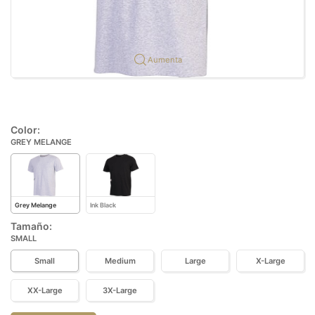
Aumenta
Color:
GREY MELANGE
Grey Melange
Ink Black
Tamaño:
SMALL
Small
Medium
Large
X-Large
XX-Large
3X-Large