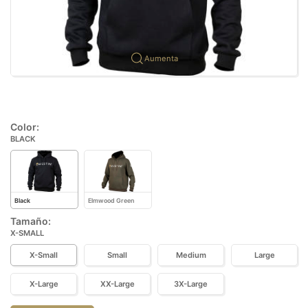
Aumenta
Color:
BLACK
Black
Elmwood Green
Tamaño:
X-SMALL
X-Small
Small
Medium
Large
X-Large
XX-Large
3X-Large