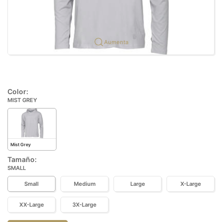
Aumenta
Color:
MIST GREY
Mist Grey
Tamaño:
SMALL
Small
Medium
Large
X-Large
XX-Large
3X-Large