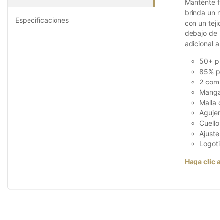
Manténte f
brinda un 
Especificaciones
con un tej
debajo de l
adicional 
50+ pr
85% p
2 comb
Mangas
Malla 
Agujer
Cuell
Ajuste
Logoti
Haga clic a