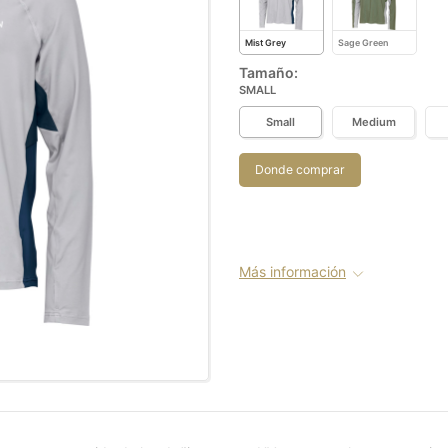
Mist Grey
Sage Green
Tamaño:
SMALL
Small
Medium
Donde comprar
Más información