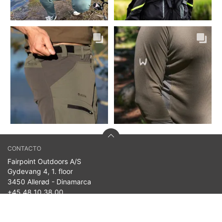
CONTACTO
Fairpoint Outdoors A/S
Gydevang 4, 1. floor
3450 Allerød - Dinamarca
+45 48 10 38 00
info@westin-fishing.com
n.º de IVA 27908780