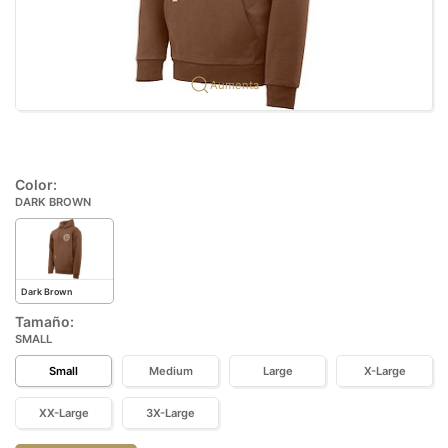
Aumenta
Color:
DARK BROWN
Dark Brown
Tamaño:
SMALL
Small
Medium
Large
X-Large
XX-Large
3X-Large