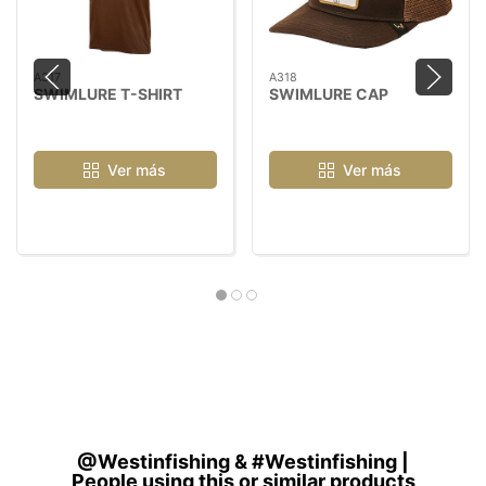
A317
A318
SWIMLURE T-SHIRT
SWIMLURE CAP
Ver más
Ver más
@Westinfishing & #Westinfishing |
People using this or similar products