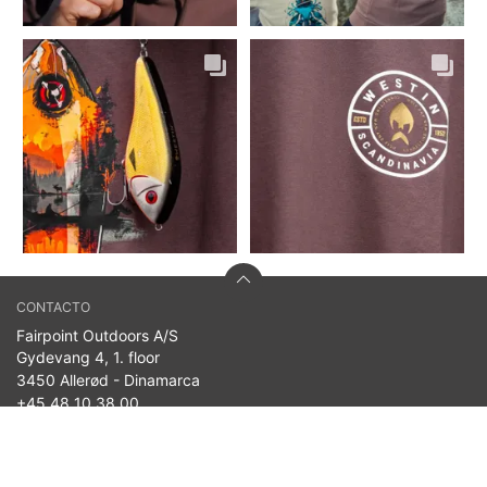
CONTACTO
Fairpoint Outdoors A/S
Gydevang 4, 1. floor
3450 Allerød - Dinamarca
+45 48 10 38 00
info@westin-fishing.com
n.º de IVA 27908780