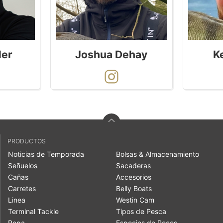
Joshua Dehay
K
ler
PRODUCTOS
Noticias de Temporada
Bolsas & Almacenamiento
Señuelos
Sacaderas
Cañas
Accesorios
Carretes
Belly Boats
Linea
Westin Cam
Terminal Tackle
Tipos de Pesca
Ropa
Especies de Peces