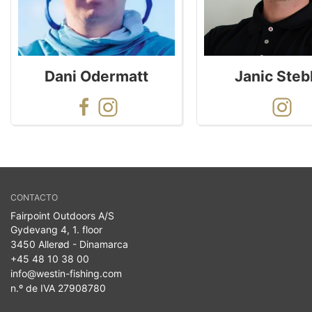
Dani Odermatt
Janic Steb
CONTACTO
Fairpoint Outdoors A/S
Gydevang 4, 1. floor
3450 Allerød - Dinamarca
+45 48 10 38 00
info@westin-fishing.com
n.º de IVA 27908780