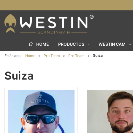
HOME
PRODUCTOS
WESTIN CAM
Suiza
Estás aquí:
Home
Pro Team
Pro Team
Suiza