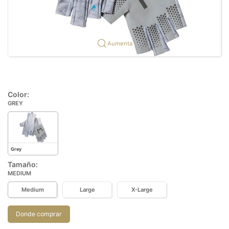
Aumenta
Color:
GREY
Grey
Tamaño:
MEDIUM
Medium
Large
X-Large
Donde comprar