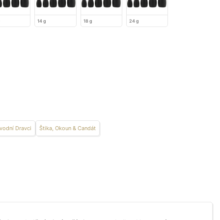
g
14 g
18 g
24 g
vodní Dravci
Štika, Okoun & Candát