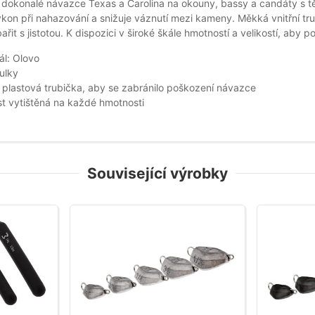
i dokonalé návazce Texas a Carolina na okouny, bassy a candáty s t
ýkon při nahazování a snižuje váznutí mezi kameny. Měkká vnitřní t
řit s jistotou. K dispozici v široké škále hmotností a velikostí, aby 
ál: Olovo
ulky
í plastová trubička, aby se zabránilo poškození návazce
st vytištěná na každé hmotnosti
Související výrobky