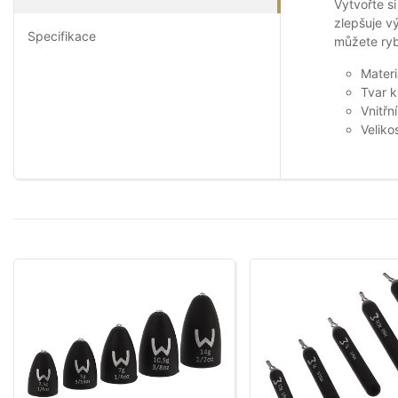
Vytvořte s
zlepšuje v
Specifikace
můžete ryba
Materi
Tvar k
Vnitřn
Veliko