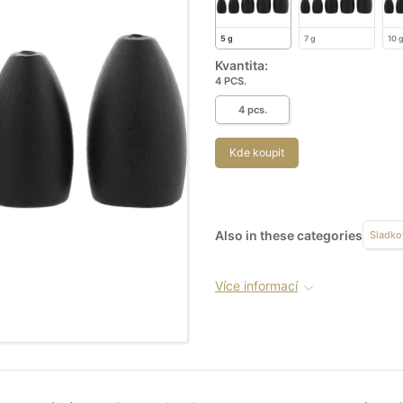
5 g
7 g
10 
Kvantita:
4 PCS.
4 pcs.
Kde koupit
Also in these categories
Sladko
Více informací