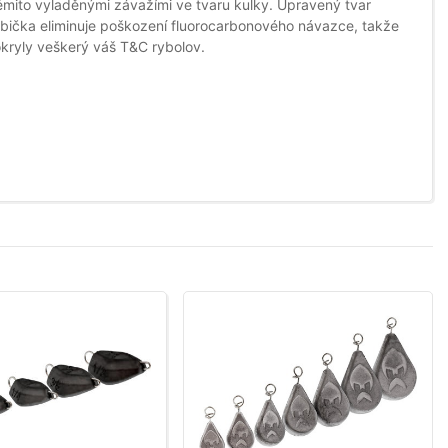
ěmito vyladěnými závažími ve tvaru kulky. Upravený tvar
rubička eliminuje poškození fluorocarbonového návazce, takže
pokryly veškerý váš T&C rybolov.