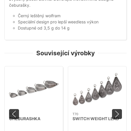
čeburašky.
Černý leštěný wolfram
Speciální design pro lepší weedless výkon
Dostupné od 3,5 g do 14 g
Související výrobky
T69
T70
CHEBURASHKA
SWITCH WEIGHT LEAD