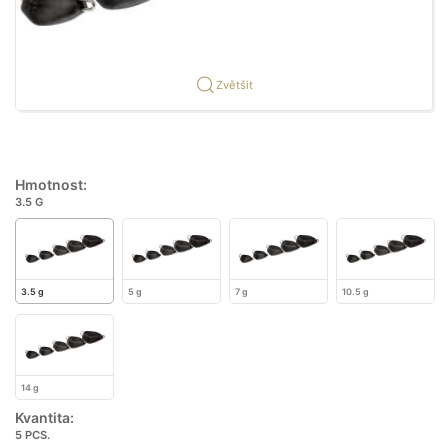
Zvětšit
Hmotnost:
3.5 G
3.5 g
5 g
7 g
10.5 g
14 g
Kvantita:
5 PCS.