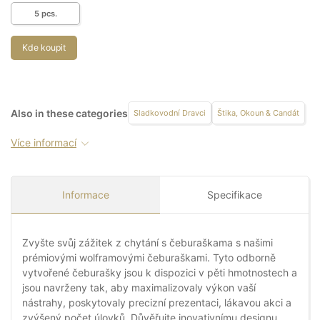
5 pcs.
Kde koupit
Also in these categories
Sladkovodní Dravci
Štika, Okoun & Candát
Více informací
Informace
Specifikace
Zvyšte svůj zážitek z chytání s čeburaškama s našimi
prémiovými wolframovými čeburaškami. Tyto odborně
vytvořené čeburašky jsou k dispozici v pěti hmotnostech a
jsou navrženy tak, aby maximalizovaly výkon vaší
nástrahy, poskytovaly precizní prezentaci, lákavou akci a
zvýšený počet úlovků. Důvěřujte inovativnímu designu