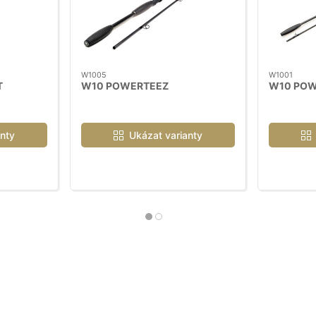
W1005
W1001
T
W10 POWERTEEZ
W10 POW
nty
Ukázat varianty