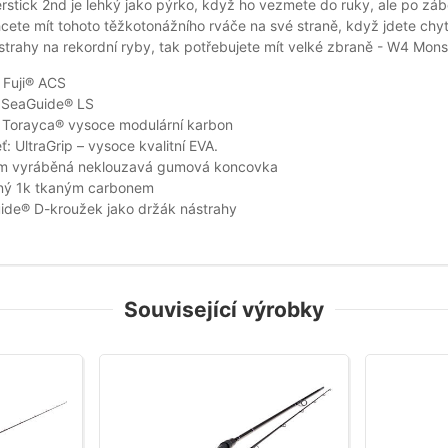
stick 2nd je lehký jako pýrko, když ho vezmete do ruky, ale po záb
cete mít tohoto těžkotonážního rváče na své straně, když jdete chyt
ástrahy na rekordní ryby, tak potřebujete mít velké zbraně - W4 Monst
 Fuji® ACS
 SeaGuide® LS
: Torayca® vysoce modulární karbon
ť: UltraGrip – vysoce kvalitní EVA.
m vyráběná neklouzavá gumová koncovka
ený 1k tkaným carbonem
ide® D-kroužek jako držák nástrahy
Související výrobky