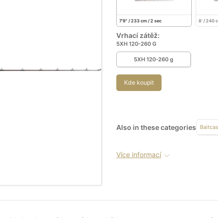
7'9" / 233 cm / 2 sec
8' / 240 
Vrhací zátěž:
5XH 120-260 G
5XH 120-260 g
Kde koupit
Also in these categories
Baitca
Více informací