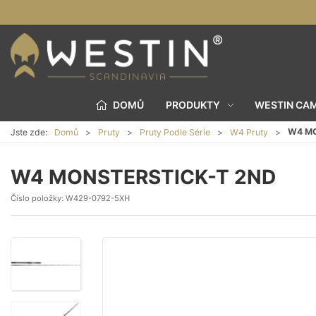
DOMŮ
PRODUKTY
WESTIN CA
W4 MO
Jste zde:
Domů
Pruty
Pruty Podle Série
W4 Pruty
W4 MONSTERSTICK-T 2ND
Číslo položky:
W429-0792-5XH