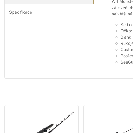
W4 Monster
zároveň ch
Specifikace
největší n
Sedlo:
Očka:
Blank
Rukoje
Custo
Posíl
SeaGu