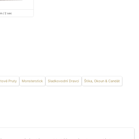
cm / 2 sec
stové Pruty
Monsterstick
Sladkovodní Dravci
Štika, Okoun & Candát