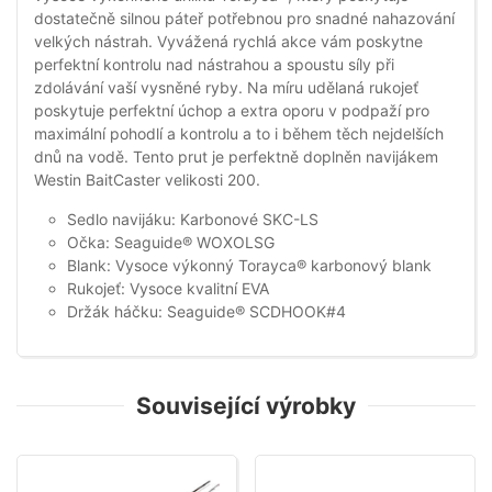
dostatečně silnou páteř potřebnou pro snadné nahazování
velkých nástrah. Vyvážená rychlá akce vám poskytne
perfektní kontrolu nad nástrahou a spoustu síly při
zdolávání vaší vysněné ryby. Na míru udělaná rukojeť
poskytuje perfektní úchop a extra oporu v podpaží pro
maximální pohodlí a kontrolu a to i během těch nejdelších
dnů na vodě. Tento prut je perfektně doplněn navijákem
Westin BaitCaster velikosti 200.
Sedlo navijáku: Karbonové SKC-LS
Očka: Seaguide® WOXOLSG
Blank: Vysoce výkonný Torayca® karbonový blank
Rukojeť: Vysoce kvalitní EVA
Držák háčku: Seaguide® SCDHOOK#4
Související výrobky