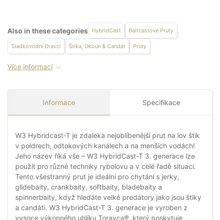
Also in these categories
HybridCast
Baitcastové Pruty
Sladkovodní Dravci
Štika, Okoun & Candát
Pruty
Více informací
Informace
Specifikace
W3 Hybridcast-T je zdaleka nejoblíbenější prut na lov štik
v poldrech, odtokových kanálech a na menších vodách!
Jeho název říká vše – W3 HybridCast-T 3. generace lze
použít pro různé techniky rybolovu a v celé řadě situací.
Tento všestranný prut je ideální pro chytání s jerky,
glidebaity, crankbaity, softbaity, bladebaity a
spinnerbaity, když hledáte velké predátory jako jsou štiky
a candáti. W3 HybridCast-T 3. generace je vyroben z
vysoce výkonného uhlíku Torayca®, který poskytuje