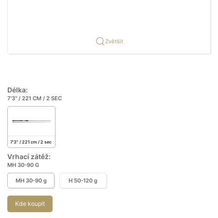
Zvětšit
Délka:
7'3" / 221 CM / 2 SEC
7'3" / 221 cm / 2 sec
Vrhací zátěž:
MH 30-90 G
MH 30-90 g
H 50-120 g
Kde koupit