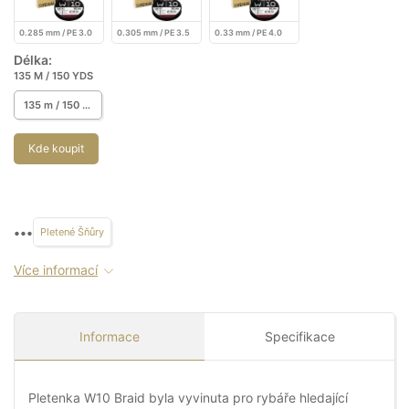
0.285 mm / PE 3.0
0.305 mm / PE 3.5
0.33 mm / PE 4.0
Délka:
135 M / 150 YDS
135 m / 150 yds
Kde koupit
•••
Pletené Šňůry
Více informací
Informace
Specifikace
Pletenka W10 Braid byla vyvinuta pro rybáře hledající