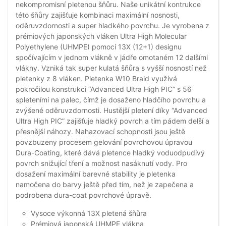
nekompromisní pletenou šňůru. Naše unikátní kontrukce
této šňůry zajišťuje kombinaci maximální nosnosti,
oděruvzdornosti a super hladkého povrchu. Je vyrobena z
prémiových japonských vláken Ultra High Molecular
Polyethylene (UHMPE) pomocí 13X (12+1) designu
spočívajícím v jednom vlákně v jádře omotaném 12 dalšími
vlákny. Vzniká tak super kulatá šňůra s vyšší nosností než
pletenky z 8 vláken. Pletenka W10 Braid využívá
pokročilou konstrukci “Advanced Ultra High PIC” s 56
spleteními na palec, čímž je dosaženo hladčího povrchu a
zvýšené oděruvzdornosti. Hustější pletení díky “Advanced
Ultra High PIC” zajišťuje hladký povrch a tím pádem delší a
přesnější náhozy. Nahazovací schopnosti jsou ještě
povzbuzeny procesem gelování povrchovou úpravou
Dura-Coating, které dává pletence hladký voduodpudivý
povrch snižující tření a možnost nasáknutí vody. Pro
dosažení maximální barevné stability je pletenka
namočena do barvy ještě před tím, než je zapečena a
podrobena dura-coat povrchové úpravě.
Vysoce výkonná 13X pletená šňůra
Prémiová japonská UHMPE vlákna