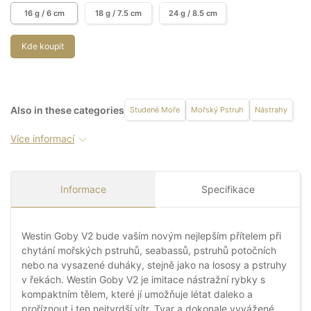
16 g / 6 cm
18 g / 7.5 cm
24 g / 8.5 cm
Kde koupit
Also in these categories
Studené Moře
Mořský Pstruh
Nástrahy
Více informací
Informace
Specifikace
Westin Goby V2 bude vaším novým nejlepším přítelem při
chytání mořských pstruhů, seabassů, pstruhů potočních
nebo na vysazené duháky, stejně jako na lososy a pstruhy
v řekách. Westin Goby V2 je imitace nástražní rybky s
kompaktním tělem, které jí umožňuje létat daleko a
proříznout i ten nejtvrdší vítr. Tvar a dokonale vyvážené