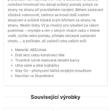
rozložení hmotnosti mu dávají svůdný pomalý pohyb ze
strany na stranu při pravidelném navíjení. Během zastavení
zůstává vodorovně, zatímco se kroutí dolů vodním
sloupcem a svůdně blýská svým břichem ze strany na
stranu. Westin Goby V2 je vhodný pro rybaření za všech
podmínek – chytejte s ním v silných vlnách nebo v klidné
vodě, rychle nebo pomalu, přidejte občasné zastavení
chodu … a počkejte, až zaútočí ryba vašich snů!
Materiál: ABS/zinek
Drát skrz celou konstrukci těla
Trvanlivé ručně malované detailní barvy
Ultra ostré a silné trojháčky
Stay On - přichycení háčků dvojitým kroužkem
Navržen ve Skandinávii
Související výrobky