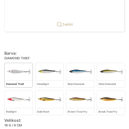
Zvětšit
Barva:
DIAMOND THIEF
Diamond Thief
Headlight
Blue Diamond
Olive Diamond
Redlight
Gold Rush
Brown Trout Fry
Brook Trout Fry
Velikost:
16 G / 6 CM