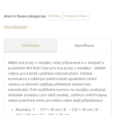
Also in these categories
W4 Tašky
Holldaly & Rukáv
Více informací
Informace
Specifikace
Mějte své pruty s navijáky vždy připravené a v bezpečí s
pouzdrem W4 Rod Case pro dva pruty s navijáky – ideální
volbou pro každé rybářské dobrodružství. Odolná
konstrukce s měkkým polstrováním spolehlivě chrání
výbavu a zároveň zajišťuje přehledné uložení bez
zamotávání. Dvě rozšiřitelné komory na navijáky poskytují
dostatek prostoru i pro větší modely, zatímco vnitřní kapsa
nabízí praktické místo pro kličku nebo další příslušenství.
Rozměry: 7´ - 117 x 16 cm / 8´ - 132 x 16 cm / 9´-
147 x 18 cm / 10´- 160 x 18 cm