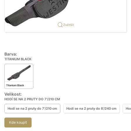
Zvětšit
Barva:
TITANIUM BLACK
Titanium Black
Velikost:
HODÍ SE NA 2 PRUTY DO 7'/210 CM
Hodí se na 2 pruty do 7'/210 cm
Hodí se na 2 pruty do 8'/240 cm
Hod
Kde koupit