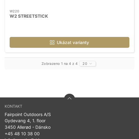
W220
W2 STREETSTICK
Ukázat varianty
Zobrazeno 1 na 4 z 4
20
KONTAKT
Fairpoint Outdoors A/S
Gydevang 4, 1. floor
3450 Allerød - Dánsko
+45 48 10 38 00