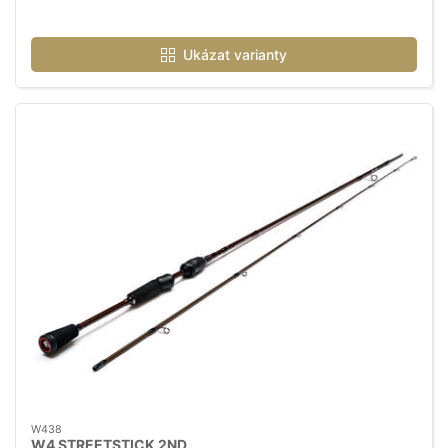
Ukázat varianty
W438
W4 STREETSTICK 2ND