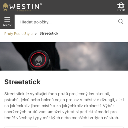
KOŠÍK
MENU
Streetstick
Pruty Podle Stylu
Streetstick
Streetstick je vynikající řada prutů pro jemný lov okounů,
pstruhů, jelců nebo bolenů nejen pro lov v městské džungli, ale i
na jakémkoliv jiném místě a za jakýchkoliv okolností. Výběr
navržených prutů vám umožní vybrat si perfektní model pro
téměř všechny typy měkkých nebo menších tvrdých nástrah.