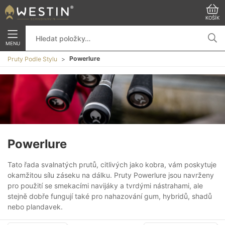
KOŠÍK
MENU
Powerlure
Pruty Podle Stylu
Powerlure
Tato řada svalnatých prutů, citlivých jako kobra, vám poskytuje
okamžitou sílu záseku na dálku. Pruty Powerlure jsou navrženy
pro použití se smekacími navijáky a tvrdými nástrahami, ale
stejně dobře fungují také pro nahazování gum, hybridů, shadů
nebo plandavek.