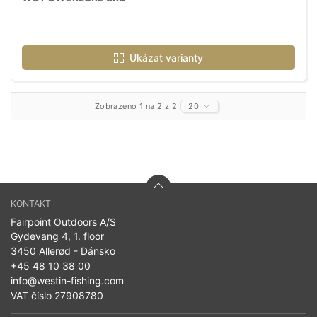
Ukázat varianty
Zobrazeno 1 na 2 z 2
20
KONTAKT
Fairpoint Outdoors A/S
Gydevang 4, 1. floor
3450 Allerød - Dánsko
+45 48 10 38 00
info@westin-fishing.com
VAT číslo 27908780