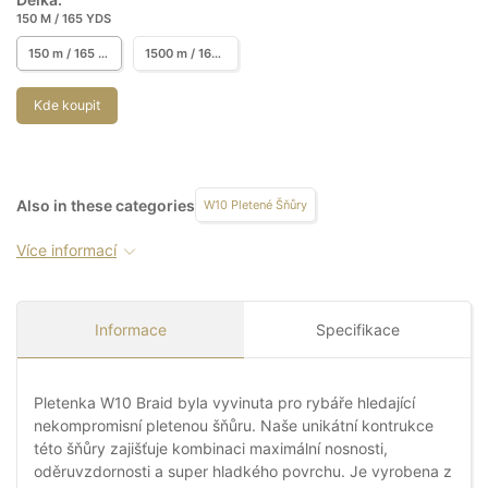
150 M / 165 YDS
150 m / 165 yds
1500 m / 1640 yds
Kde koupit
Also in these categories
W10 Pletené Šňůry
Více informací
Informace
Specifikace
Pletenka W10 Braid byla vyvinuta pro rybáře hledající
nekompromisní pletenou šňůru. Naše unikátní kontrukce
této šňůry zajišťuje kombinaci maximální nosnosti,
oděruvzdornosti a super hladkého povrchu. Je vyrobena z