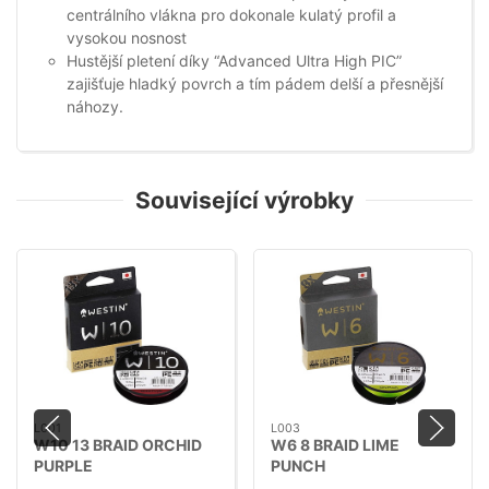
centrálního vlákna pro dokonale kulatý profil a
vysokou nosnost
Hustější pletení díky “Advanced Ultra High PIC”
zajišťuje hladký povrch a tím pádem delší a přesnější
náhozy.
Související výrobky
L001
L003
W10 13 BRAID ORCHID
W6 8 BRAID LIME
PURPLE
PUNCH