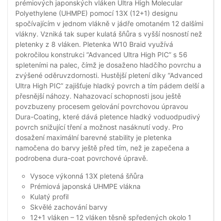
prémiových japonských vláken Ultra High Molecular
Polyethylene (UHMPE) pomocí 13X (12+1) designu
spočívajícím v jednom vlákně v jádře omotaném 12 dalšími
vlákny. Vzniká tak super kulatá šňůra s vyšší nosností než
pletenky z 8 vláken. Pletenka W10 Braid využívá
pokročilou konstrukci “Advanced Ultra High PIC” s 56
spleteními na palec, čímž je dosaženo hladčího povrchu a
zvýšené oděruvzdornosti. Hustější pletení díky “Advanced
Ultra High PIC” zajišťuje hladký povrch a tím pádem delší a
přesnější náhozy. Nahazovací schopnosti jsou ještě
povzbuzeny procesem gelování povrchovou úpravou
Dura-Coating, které dává pletence hladký voduodpudivý
povrch snižující tření a možnost nasáknutí vody. Pro
dosažení maximální barevné stability je pletenka
namočena do barvy ještě před tím, než je zapečena a
podrobena dura-coat povrchové úpravě.
Vysoce výkonná 13X pletená šňůra
Prémiová japonská UHMPE vlákna
Kulatý profil
Skvělé zachování barvy
12+1 vláken – 12 vláken těsně spředených okolo 1