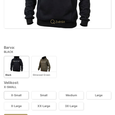
Zvětšit
Barva:
BLACK
Black
Elmwood Green
Velikost:
X-SMALL
X-Small
Small
Medium
Large
X-Large
XX-Large
3X-Large