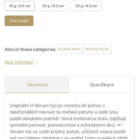
15 g / 6.5 cm
20 g / 8.2 cm
25 g / 8.5 cm
Kde koupit
Also in these categories
Studené Moře
Mořský Pstruh
Více informací
Informace
Specifikace
Originální H-Skruen byl po monoho let jednou z
nejúčinnějších návnad na mořské pstruhy a další ryby
podél dánského pobřeží. Nová konstrukce drátu zajišťuje
optimální pevnost, jednoduchost a konzistentní akci. H-
Skruen má ve vodě svůdný pohyb, přičemž rotace podél
své osy během přestávky ve vedění často vyvolává záběr.