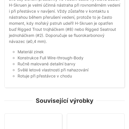
H-Skruen je velmi účinná nástraha při rovnoměrném vedení
i při přestávce v navíjení. Vždy zůstaňte v kontaktu s
nástrahou během přerušení vedení, protože to je často
moment, kdy mořský pstruh udeří! H-Skruen je opatřen
buď Rigged Trout trojháčkem (#8) nebo Rigged Seatrout
jednoháčkem (#2). Doporučuje se fluorokarbonový
návazec (ø0,4 mm).
Materiál zinek
Konstrukce Full Wire-through-Body
Ručně malované detailní barvy
Svělé letové vlastnosti při nahazování
Rotuje při přestávce v chodu
Související výrobky