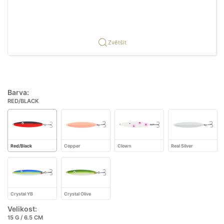
Zvětšit
Barva:
RED/BLACK
Red/Black
Copper
Clown
Real Silver
Crystal YB
Crystal Olive
Velikost:
15 G / 6.5 CM