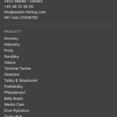
3450 Allerød - Dánsko
+45 48 10 38 00
info@westin-fishing.com
VAT číslo 27908780
PRODUKTY
Novinky
Nástrahy
Pruty
Navijáky
Vlasce
Terminal Tackle
Oblečení
Tašky & Skladování
Podběráky
Příslušenství
Belly Boats
Westin Cam
Druh Rybolovu
Druhy Ryb