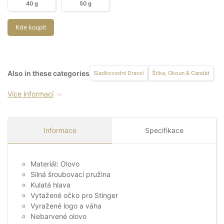
40 g
50 g
Kde koupit
Also in these categories
Sladkovodní Dravci
Štika, Okoun & Candát
Více informací
Informace
Specifikace
Materiál: Olovo
Silná šroubovací pružina
Kulatá hlava
Vytažené očko pro Stinger
Vyražené logo a váha
Nebarvené olovo