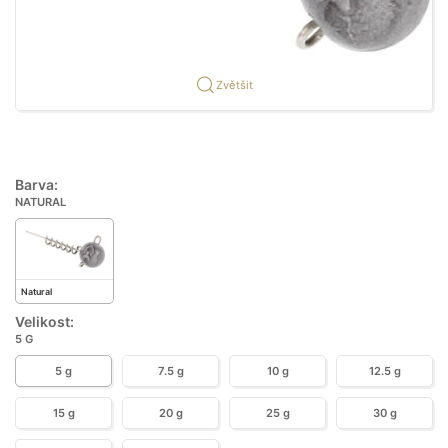
Zvětšit
Barva:
NATURAL
Natural
Velikost:
5 G
5 g
7.5 g
10 g
12.5 g
15 g
20 g
25 g
30 g