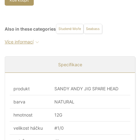
Kde koupit
Also in these categories
Studené Moře
Seabass
Více informací
Specifikace
produkt
SANDY ANDY JIG SPARE HEAD
barva
NATURAL
hmotnost
12G
velikost háčku
#1/0