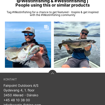
@Westinfishing & #Westinfishing |
People using this or similar products
Tag #Westinfishing for a chance to get featured - Inspire & get inspired
with the #Westinfishing community
KONTAKT
Fairpoint Outdoors A/S
Gydevang 4, 1. floor
3450 Allerød - Dánsko
+45 48 10 38 00
info@westin-fishing.com