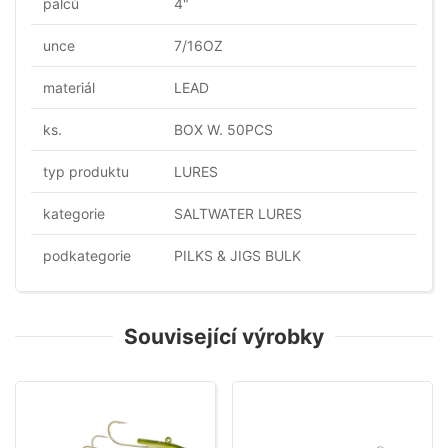
palců
4"
unce
7/16OZ
materiál
LEAD
ks.
BOX W. 50PCS
typ produktu
LURES
kategorie
SALTWATER LURES
podkategorie
PILKS & JIGS BULK
Související výrobky