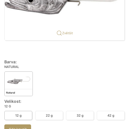
Zvětšit
Barva:
NATURAL
Natural
Velikost:
12 G
12 g
22 g
32 g
42 g