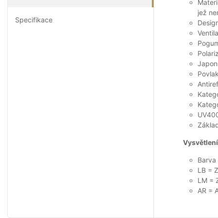
Materi
jež ne
Specifikace
Desig
Ventil
Pogum
Polar
Japons
Povlak
Antire
Katego
Kateg
UV400
Základ
Vysvětlení
Barva
LB = 
LM = Z
AR = A