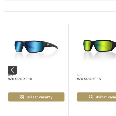
K01
K02
W6 SPORT 10
W6 SPORT 15
Ukázat varianty
Ukázat varia