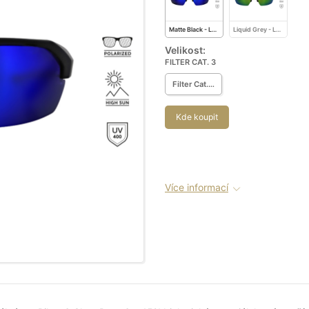
Matte Black - LB Smoke LM Smoke AR Blue
Liquid Grey - LB Green LM Green AR AR Green
Velikost:
FILTER CAT. 3
Filter Cat. 3
Kde koupit
Více informací