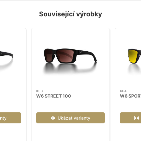
Související výrobky
K03
K04
W6 STREET 100
W6 SPOR
nty
Ukázat varianty