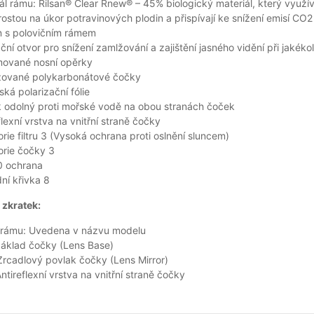
ál rámu: Rilsan® Clear Rnew® – 45% biologický materiál, který využív
rostou na úkor potravinových plodin a přispívají ke snížení emisí CO2
n s polovičním rámem
ační otvor pro snížení zamlžování a zajištění jasného vidění při jakékoli
ované nosní opěrky
izované polykarbonátové čočky
ká polarizační fólie
 odolný proti mořské vodě na obou stranách čoček
flexní vrstva na vnitřní straně čočky
rie filtru 3 (Vysoká ochrana proti oslnění sluncem)
orie čočky 3
 ochrana
ní křivka 8
 zkratek:
 rámu: Uvedena v názvu modelu
Základ čočky (Lens Base)
rcadlový povlak čočky (Lens Mirror)
ntireflexní vrstva na vnitřní straně čočky