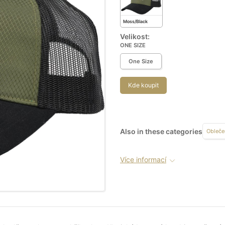
Moss/Black
Velikost:
ONE SIZE
One Size
Kde koupit
Also in these categories
Obleče
Více informací