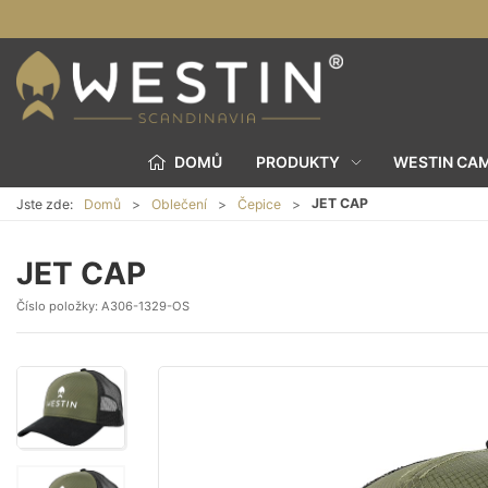
DOMŮ
PRODUKTY
WESTIN CA
JET CAP
Jste zde:
Domů
Oblečení
Čepice
JET CAP
Číslo položky:
A306-1329-OS