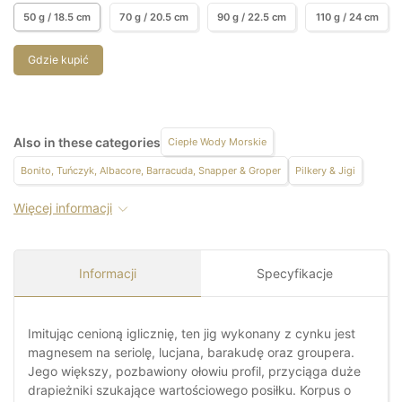
50 g / 18.5 cm
70 g / 20.5 cm
90 g / 22.5 cm
110 g / 24 cm
Gdzie kupić
Also in these categories
Ciepłe Wody Morskie
Bonito, Tuńczyk, Albacore, Barracuda, Snapper & Groper
Pilkery & Jigi
Więcej informacji
Informacji
Specyfikacje
Imitując cenioną iglicznię, ten jig wykonany z cynku jest
magnesem na seriolę, lucjana, barakudę oraz groupera.
Jego większy, pozbawiony ołowiu profil, przyciąga duże
drapieżniki szukające wartościowego posiłku. Korpus o