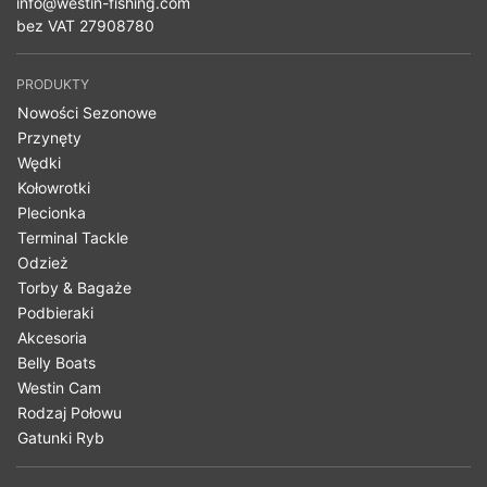
info@westin-fishing.com
bez VAT 27908780
PRODUKTY
Nowości Sezonowe
Przynęty
Wędki
Kołowrotki
Plecionka
Terminal Tackle
Odzież
Torby & Bagaże
Podbieraki
Akcesoria
Belly Boats
Westin Cam
Rodzaj Połowu
Gatunki Ryb