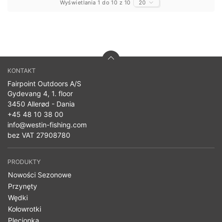
Wyświetlania 1 do 10 z 10
20
KONTAKT
Fairpoint Outdoors A/S
Gydevang 4, 1. floor
3450 Allerød - Dania
+45 48 10 38 00
info@westin-fishing.com
bez VAT 27908780
PRODUKTY
Nowości Sezonowe
Przynęty
Wędki
Kołowrotki
Plecionka