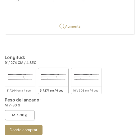
Aumenta
Longitud:
9' / 274 CM / 4 SEC
8' / 244 cm / 4 sec
9' / 274 cm / 4 sec
10' / 305 cm / 4 sec
Peso de lanzado:
M 7-30 G
M 7-30 g
Donde comprar