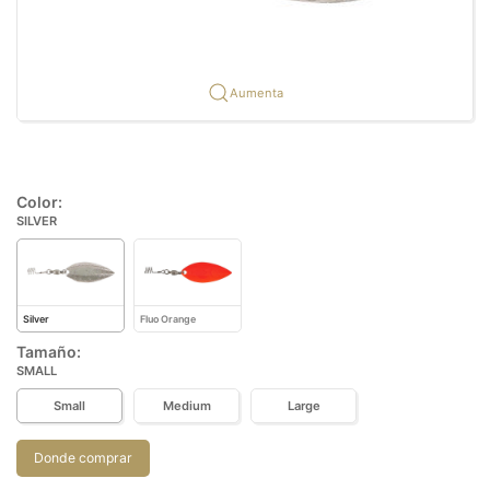
Aumenta
Color:
SILVER
Silver
Fluo Orange
Tamaño:
SMALL
Small
Medium
Large
Donde comprar